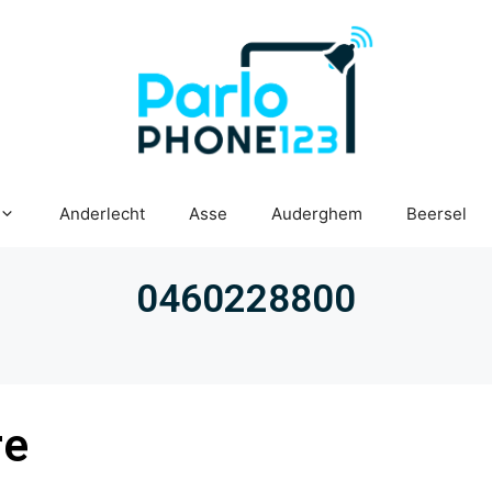
Anderlecht
Asse
Auderghem
Beersel
0460228800
re