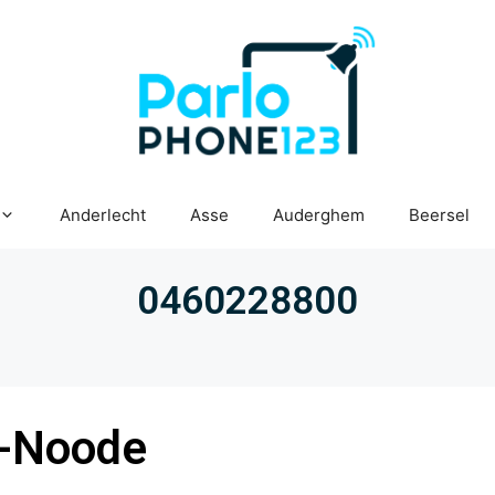
Anderlecht
Asse
Auderghem
Beersel
0460228800
n-Noode